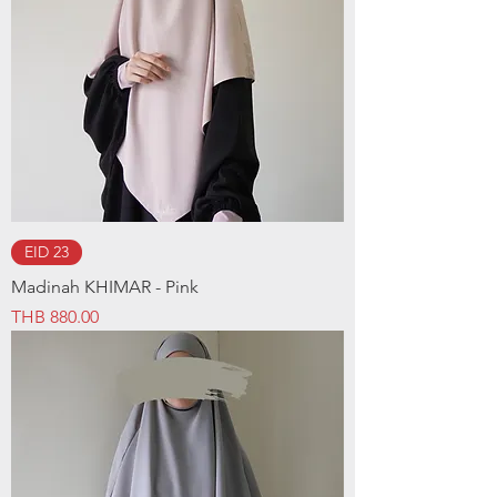
EID 23
Madinah KHIMAR - Pink
Price
THB 880.00