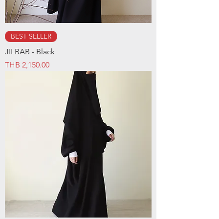
BEST SELLER
JILBAB - Black
Price
THB 2,150.00