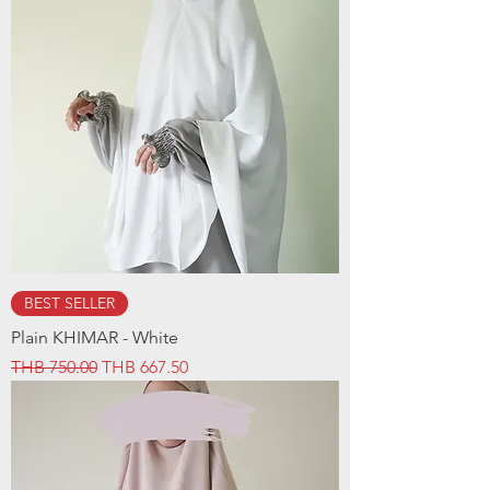
BEST SELLER
Plain KHIMAR - White
Regular Price
Sale Price
THB 750.00
THB 667.50