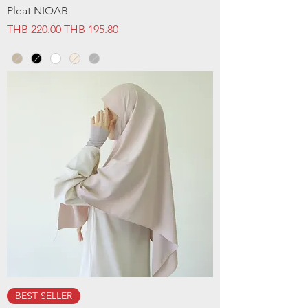
Pleat NIQAB
Regular Price
Sale Price
THB 220.00
THB 195.80
BEST SELLER