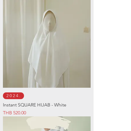
2 0 2 4 .
Instant SQUARE HIJAB - White
Price
THB 520.00