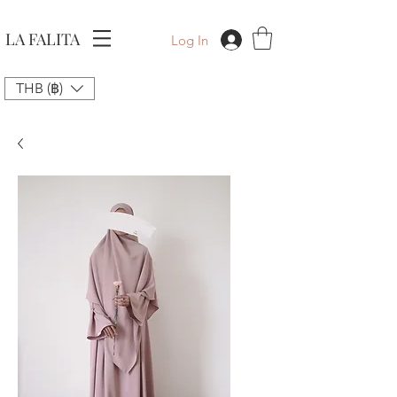
LA FALITA
Log In
THB (฿)