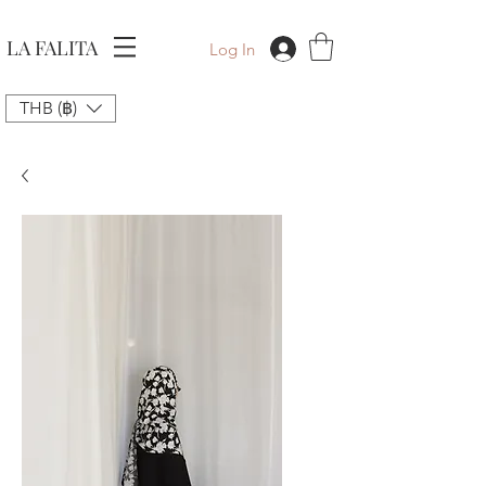
LA FALITA
Log In
THB (฿)