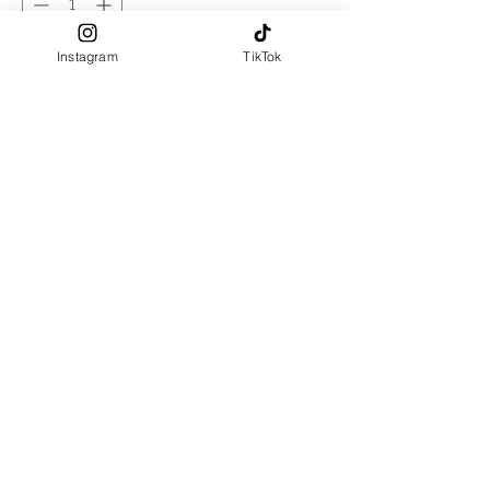
Out of Stock
Instagram
TikTok
Notify When Available
ผลิตจาก : โพลีเอสเตอร์
เนื้อสัมผัส : นุ่มลื่น
พร้อมส่ง ขนาด : 170X65 cm
PRE ORDER (ประมาณ 3 วัน)
180X75 cm
ขนาดพิเศษใหญ่กว่านี้ เพิ่ม 50
บาท (ระบุขนาดในช่อง "ขนาด
พิเศษ")