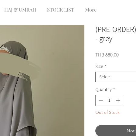
HAJ & UMRAH
STOCK LIST
More
(PRE-ORDER)
- grey
Price
THB 680.00
Size
*
Select
Quantity
*
Out of Stock
Noti