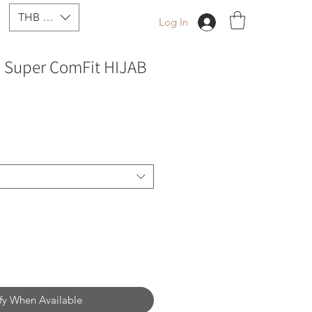
THB (฿)
Log In
 Super ComFit HIJAB
fy When Available