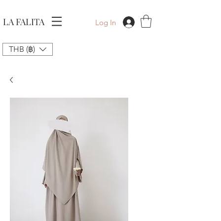
LA FALITA
Log In
THB (฿)