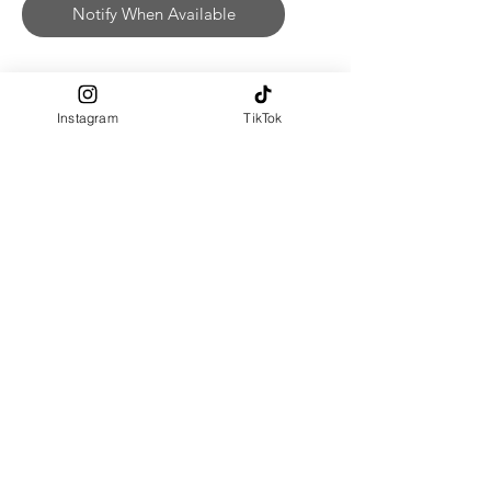
Notify When Available
ฮิญาบสวมสำเร็จ ผ้าปิดหน้าสามารถ
Instagram
TikTok
ดึงขึ้นสำหรับปิดหน้า หรือไม่ปิดได้
หน้า Freesize สามารถปรับขนาด
หน้าตามต้องการ โดยการใช้เชือกผูก
ด้านใน
ผลิตจาก : Polyester 100%
สัมผัสผ้า : นุ่มเรียบลื่น, มีความทิ้งตัว
สวย, ยับยาก
**สีของสินค้าจริง อาจแตกต่างไปตาม
การแสดงผลของหน้าจอที่แตกต่างกัน
และแสงขณะถ่ายภาพ
Size Chart
SIZE
Face
Front
Back
รอบ
Length
Length