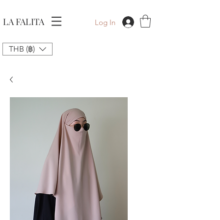
LA FALITA
Log In
THB (฿)