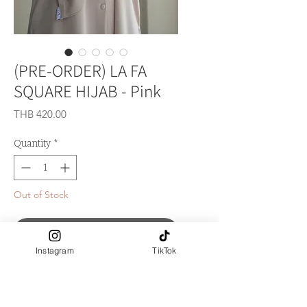
(PRE-ORDER) LA FA
SQUARE HIJAB - Pink
Price
THB 420.00
Quantity
*
Out of Stock
Notify When Available
Instagram
TikTok
PRE-ORDER รอสินค้าประมาณ​ 10-14
วัน
ฮิญาบปัก LA FALITA