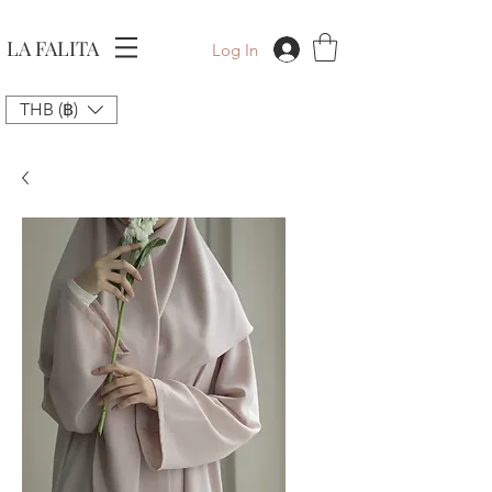
LA FALITA
Log In
THB (฿)