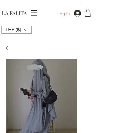
LA FALITA
Log In
THB (฿)