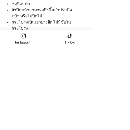
ชุดจิลบบับ
ผ้าปิดหน้าสามารถดึงขึ้นสำปรับปิด
หน้า หรือไม่ปิดได้
กระโปรงเป็นเอวยางยืด ไม่มีซับใน
กระโปรง
ผ้าผลิตจาก : Polyester 100%
สัมผัสผ้า นุ่มลื่น
Instagram
TikTok
size
: ชิ้นบน หน้า 23 - 24 นิ้ว , ความ
ยาวด้านหน้า (จากที่ปิดหน้า) 46 นิ้ว ,
ความยาวด้านหลัง (จากหน้าผาก) 57
นิ้ว
กระโปรงเอว 24 - 42, ความยาว 40
(สามารถปรับขึ้นลงได้)
หมายเหตุ: นางแบบสูง 165 cm
สามารถปรับขนาดหน้า และความ
ยาวได้ ให้กรอกขนาดในช่อง
"ตัด
ตามไซส์"
**สีของสินค้าจริง อาจแตกต่างไปตาม
การแสดงผลของหน้าจอที่แตกต่างกัน
และแสงขณะถ่ายภาพ