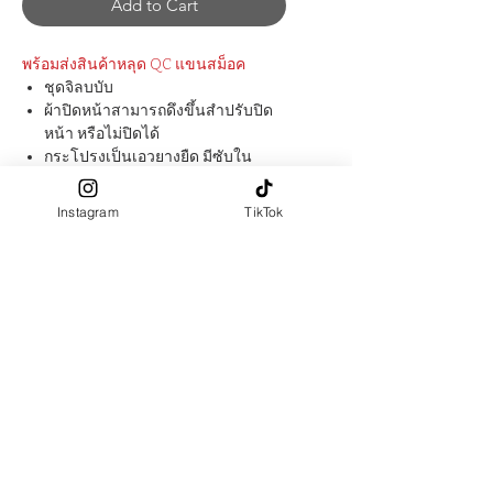
Add to Cart
พร้อมส่งสินค้าหลุด QC แขนสม็อค
ชุดจิลบบับ
ผ้าปิดหน้าสามารถดึงขึ้นสำปรับปิด
หน้า หรือไม่ปิดได้
กระโปรงเป็นเอวยางยืด มีซับใน
กระโปรง
ผ้าผลิตจาก : Polyester 100%
Instagram
TikTok
สัมผัสผ้า นุ่มลื่น
size :
ชิ้นบน หน้า 23 - 24 นิ้ว , ความ
ยาวด้านหน้า (จากที่ปิดหน้า) 46 นิ้ว ,
ความยาวด้านหลัง (จากหน้าผาก) 57
นิ้ว
กระโปรงเอว 24 - 42, ความยาว 40
(สามารถปรับขึ้นลงได้)
หมายเหตุ: นางแบบสูง 165 cm
สามารถปรับขนาดหน้า และความ
ยาวได้ ให้กรอกขนาดในช่อง
"ตัด
ตามไซส์"