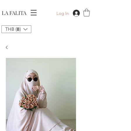
LA FALITA
Log In
THB (฿)