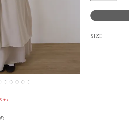
SIZE
Measurement : Inc
SIZE
Wais
S
26-2
M
28-3
L
30-3
 วัน
XL
32-3
ลัง
XXL
34-3
*ในภาพแบบ สูง 166 ​​