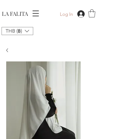
LA FALITA
Log In
THB (฿)