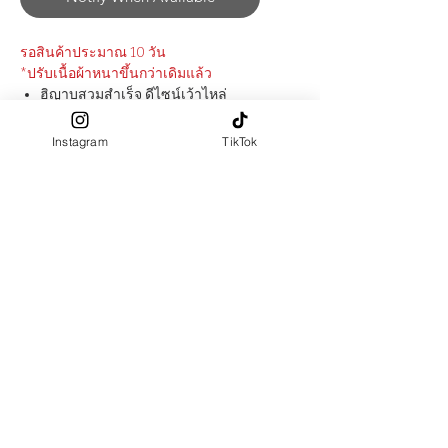
รอสินค้าประมาณ 10 วัน
​*ปรับเนื้อผ้าหนาขึ้นกว่าเดิมแล้ว
ฮิญาบสวมสำเร็จ ดีไซน์เว้าไหล่
ตกตกแต่งริมผ้าด้วย Ribbon ลาย
scallops รอบsหน้า และริมฮิญาบ ให้
Instagram
TikTok
Look เรียบหรู, Luxury มีเอกลักษณ์
ในแบบฉบับ LA FALITA
สามารถสวมใส่ได้ 2 LOOK (1) ผูก
เชือกไว้ด้านหลังศีรษะ หรือ (2) ผูก
เชือกไว้ด้านใน
ฮิญาบด้านหน้ายาวถึงประมาณเอว
เว้าไหล่
ผลิตจาก : Polyester 100%
สัมผัสผ้า : นุ่มเรียบลื่น, มีความทิ้งตัว
สวย, ยับยากขนาด : 180X70 ซ.ม.
Size Chart