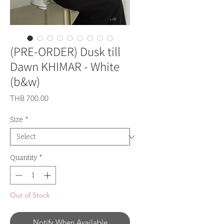
(PRE-ORDER) Dusk till
Dawn KHIMAR - ​White
(b&w)
Price
THB 700.00
Size
*
Quantity
*
Out of Stock
Notify When Available