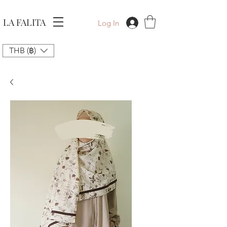
LA FALITA
Log In
THB (฿)