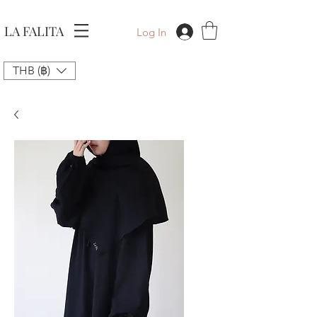
LA FALITA
Log In
THB (฿)