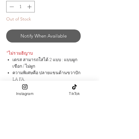
Out of Stock
Notify When Available
*ไม่รวมฮิญาบ
เดรส สามารถใส่ได้ 2 แบบ : แบบผูก
เชือก / ไม่ผูก
ความพิเศษคือ ปลายแขนด้านขวาปัก
LA FA.
แขนสามารถสอดนิ้วโป้ง เพิ่มกิมมิค
และความเรียบร้อย สามารถใส่
Instagram
TikTok
ละหมาดได้
มีกระเป๋าข้างลำตัว 2 ข้าง
คอเสื้อเป็นแบบรูดผูกโบว์ด้านหน้า
สามารถปรับได้ตามต้องการ
สัมผัสผ้า : ผ้าเป็น Layer 2 ชั้น, นุ่มฟู
ใส่สบาย
ผ้าผลิตจาก : ​Cotton 100%