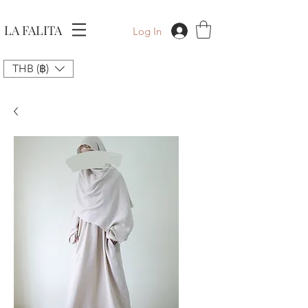
LA FALITA
Log In
THB (฿)