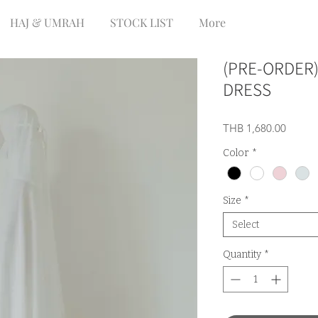
HAJ & UMRAH
STOCK LIST
More
(PRE-ORDER)
DRESS
Price
THB 1,680.00
Color
*
Size
*
Select
Quantity
*