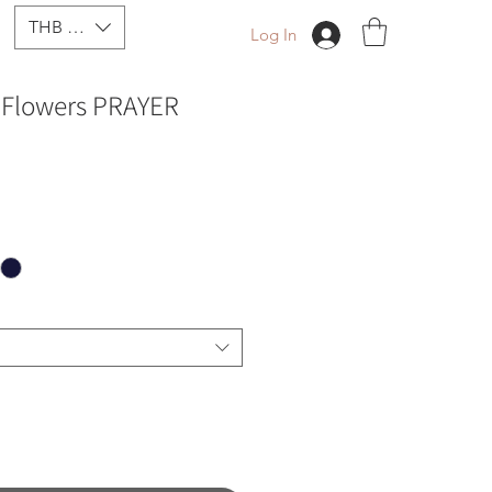
THB (฿)
Log In
Flowers PRAYER