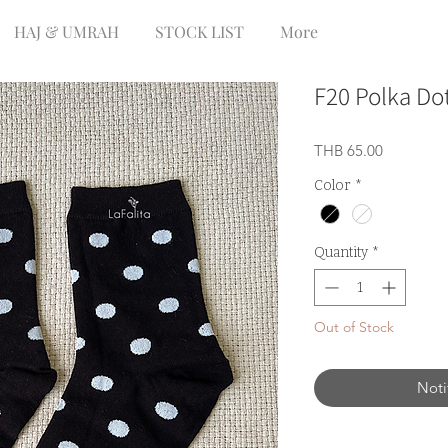
HAJ & UMRAH
STOCK LIST
More
F20 Polka Do
Price
THB 65.00
Color
*
Quantity
*
Out of Stock
Noti