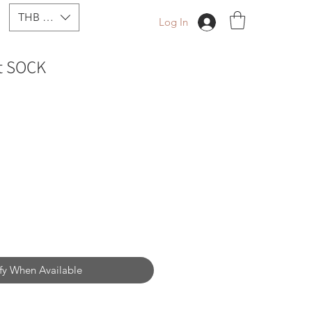
THB (฿)
Log In
t SOCK
fy When Available