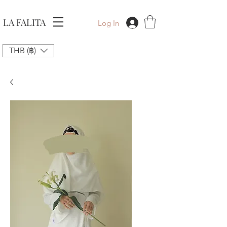
LA FALITA
Log In
THB (฿)