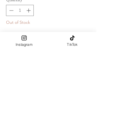
Out of Stock
Notify When Available
Instagram
TikTok
รอสินค้าประมาณ 5 วัน
สีขาว ออฟไวท์
ฮิญาบตกตกแต่งริมผ้าด้วย Ribbon
ลาย scallops ทั้งผืน ให้ Look เรียบ
หรู, Luxury มีเอกลักษณ์ในแบบฉบับ
LA FALITA
ผลิตจาก : Polyester 100%
สัมผัสผ้า : นุ่มเรียบลื่น, มีความทิ้งตัว
สวย, ยับยาก
ขนาด : 115X115 ซ.ม.
ขนาดพิเศษ ไม่เกิน 130X130 cm เพิ่ม
80 บาท (ระบุขนาดในช่อง "ขนาด
พิเศษ")