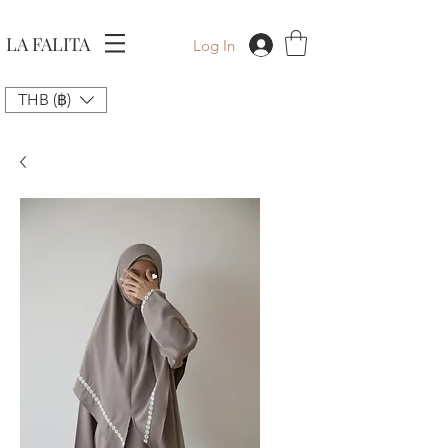
LA FALITA
Log In
THB (฿)