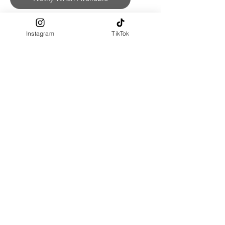
PRE-ORDER รอสินค้าประมาณ 10-
Instagram
TikTok
15 วัน
ฮิญาบสวมสำเร็จ แบบสามเหลี่ยม
Instant : หน้าเป็นทรง มีคาง มีเชือก
ผูกด้านใน
ความยาว size 120X120 , 130X130 ,
140X140 cm
ผ้าผลิตจาก : (Super Black)
Polyester 100%
สัมผัสผ้า : นุ่ม เรียบลื่น, ยับยาก
Size Chart
Measurement : Inch
SIZE
รอบหน้า
S
23 - 24